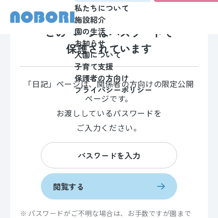
私たちについて
施設紹介
このページはパスワードで
園の生活
お知らせ
保護されています
入園について
子育て支援
保護者の方向け
「日記」ページは、関係者の方向けの限定公開
プライバシーポリシー
ページです。
お渡ししているパスワードを
ご入力ください。
閲覧する
パスワードがご不明な場合は、お手数ですが園まで