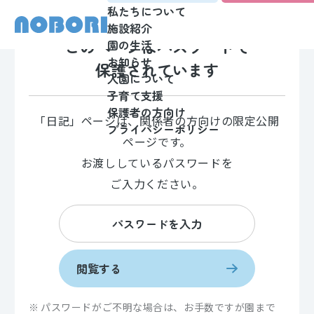
私たちについて
施設紹介
このページはパスワードで
園の生活
お知らせ
保護されています
入園について
子育て支援
保護者の方向け
「日記」ページは、関係者の方向けの限定公開
プライバシーポリシー
ページです。
お渡ししているパスワードを
ご入力ください。
閲覧する
パスワードがご不明な場合は、お手数ですが園まで