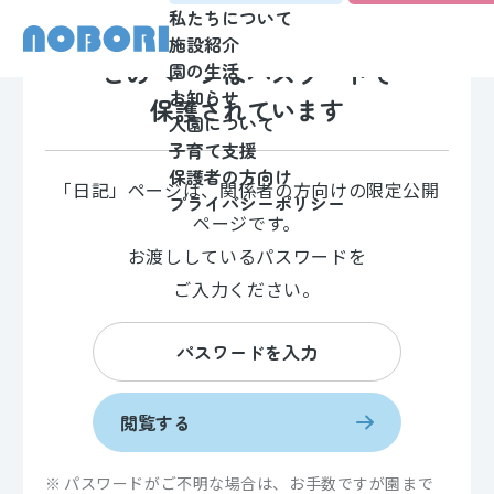
私たちについて
施設紹介
このページはパスワードで
園の生活
お知らせ
保護されています
入園について
子育て支援
保護者の方向け
「日記」ページは、関係者の方向けの限定公開
プライバシーポリシー
ページです。
お渡ししているパスワードを
ご入力ください。
閲覧する
パスワードがご不明な場合は、お手数ですが園まで