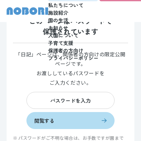
私たちについて
施設紹介
このページはパスワードで
園の生活
お知らせ
保護されています
入園について
子育て支援
保護者の方向け
「日記」ページは、関係者の方向けの限定公開
プライバシーポリシー
ページです。
お渡ししているパスワードを
ご入力ください。
閲覧する
パスワードがご不明な場合は、お手数ですが園まで