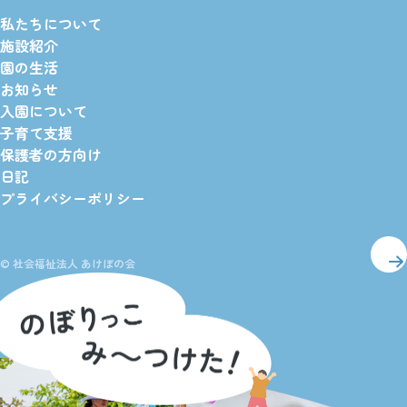
私たちについて
施設紹介
園の生活
お知らせ
入園について
子育て支援
保護者の方向け
日記
プライバシーポリシー
© 社会福祉法人 あけぼの会
ペー