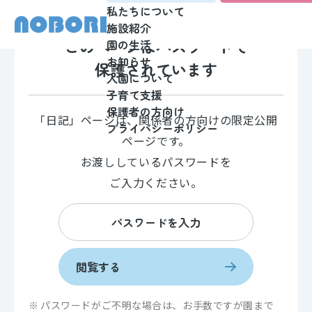
私たちについて
施設紹介
このページはパスワードで
園の生活
お知らせ
保護されています
入園について
子育て支援
保護者の方向け
「日記」ページは、関係者の方向けの限定公開
プライバシーポリシー
ページです。
お渡ししているパスワードを
ご入力ください。
閲覧する
パスワードがご不明な場合は、お手数ですが園まで