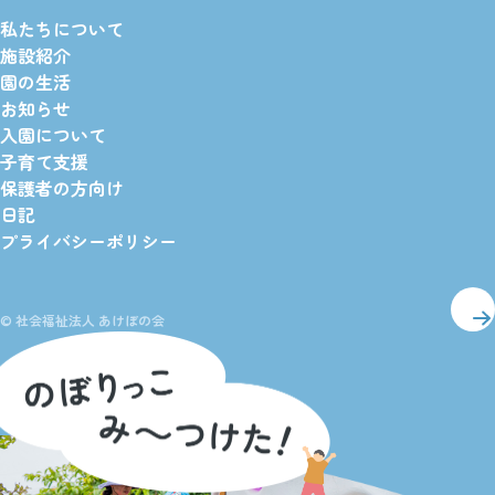
私たちについて
施設紹介
園の生活
お知らせ
入園について
子育て支援
保護者の方向け
日記
プライバシーポリシー
© 社会福祉法人 あけぼの会
ペー